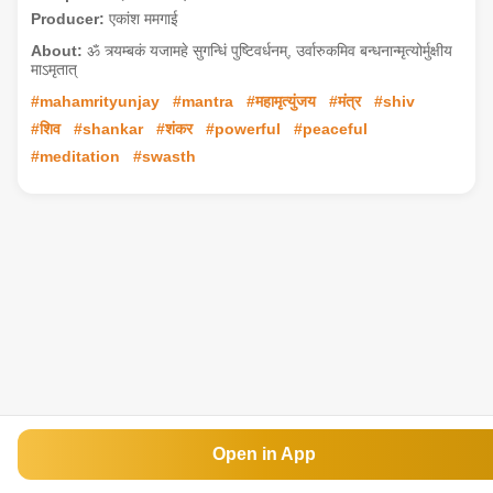
Producer:
एकांश ममगाई
About:
ॐ त्र्यम्बकं यजामहे सुगन्धिं पुष्टिवर्धनम्, उर्वारुकमिव बन्धनान्मृत्योर्मुक्षीय
माऽमृतात्
#mahamrityunjay
#mantra
#महामृत्युंजय
#मंत्र
#shiv
#शिव
#shankar
#शंकर
#powerful
#peaceful
#meditation
#swasth
Open in App