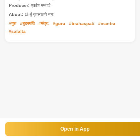
Producer:
एकांश ममगाई
About:
ॐ बृं बृहस्पतये नमः
#गुरु
#बृहस्पति
#मंत्र:
#guru
#brahaspati
#mantra
#safalta
Open in App