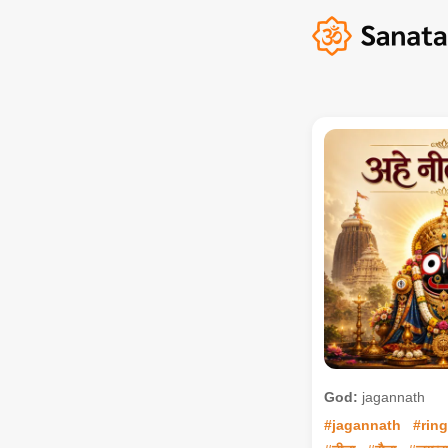
God:
jagannath
#jagannath
#rin