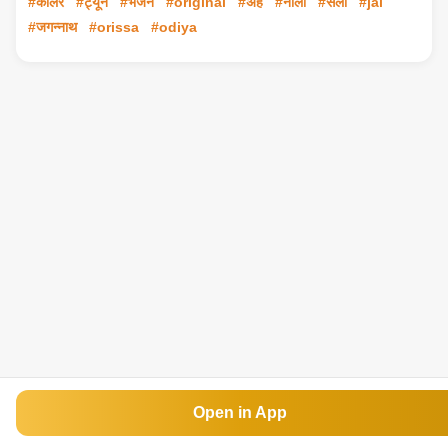
#कॉलर
#ट्यून
#भजन
#original
#अहे
#नीला
#सैला
#jai
#जगन्नाथ
#orissa
#odiya
Open in App