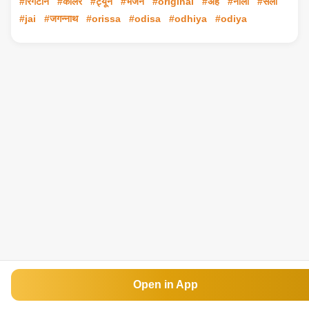
#रिंगटोन
#कॉलर
#ट्यून
#भजन
#original
#अहे
#नीला
#सैला
#jai
#जगन्नाथ
#orissa
#odisa
#odhiya
#odiya
Open in App