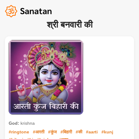
श्री बनवारी की
God:
krishna
#ringtone
#आरती
#कुंज
#बिहारी
#की
#aarti
#kunj