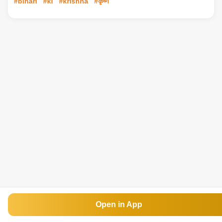
#bihari
#ki
#krishna
#कृष्ण
Open in App