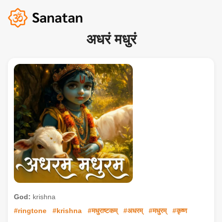
अधरं मधुरं
God:
krishna
#ringtone
#krishna
#मधुराष्टकम्
#अधरम्
#मधुरम्
#कृष्ण