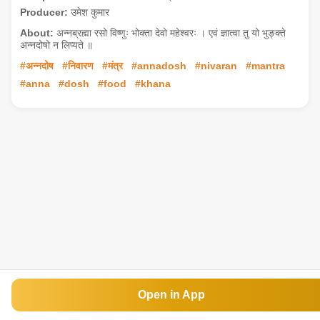
Producer:
उमेश कुमार
About:
अन्नब्रह्मा रसो विष्णुः भोक्ता देवो महेश्वरः । एवं ज्ञात्वा तु यो भुङ्क्ते
अन्नदोषो न लिप्यते ॥
#अन्नदोष
#निवारण
#मंत्र
#annadosh
#nivaran
#mantra
#anna
#dosh
#food
#khana
Open in App