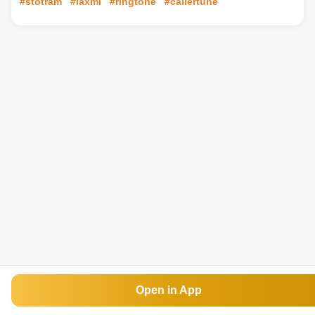
#stotram
#laxmi
#ringtone
#callertune
Open in App