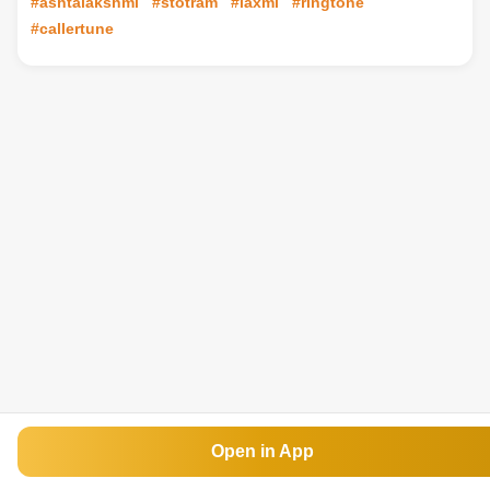
#ashtalakshmi
#stotram
#laxmi
#ringtone
#callertune
Open in App