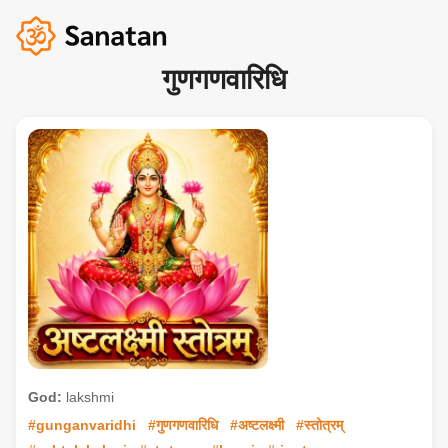
गुणगणवारिधि
God:
lakshmi
#gunganvaridhi
#गुणगणवारिधि
#अष्टलक्ष्मी
#स्तोत्रम्