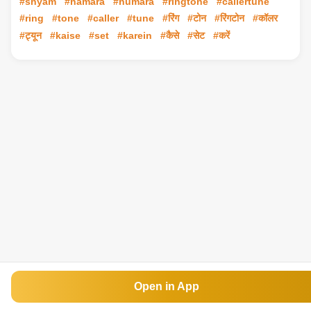
#shyam
#hamara
#humara
#ringtone
#callertune
#ring
#tone
#caller
#tune
#रिंग
#टोन
#रिंगटोन
#कॉलर
#ट्यून
#kaise
#set
#karein
#कैसे
#सेट
#करें
Open in App