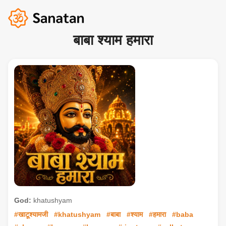
बाबा श्याम हमारा
God:
khatushyam
#खाटूश्यामजी
#khatushyam
#बाबा
#श्याम
#हमारा
#baba