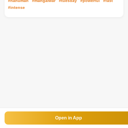
#hanuman
#mangalwar
#tuesday
#powerful
#fast
#intense
Open in App