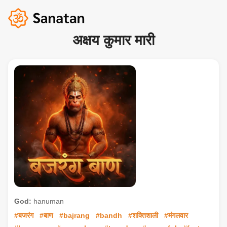
अक्षय कुमार मारी
God:
hanuman
#बजरंग
#बाण
#bajrang
#bandh
#शक्तिशाली
#मंगलवार