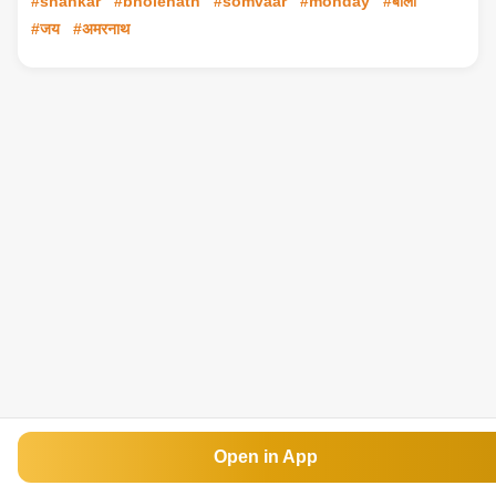
#shankar
#bholenath
#somvaar
#monday
#बोलो
#जय
#अमरनाथ
Open in App