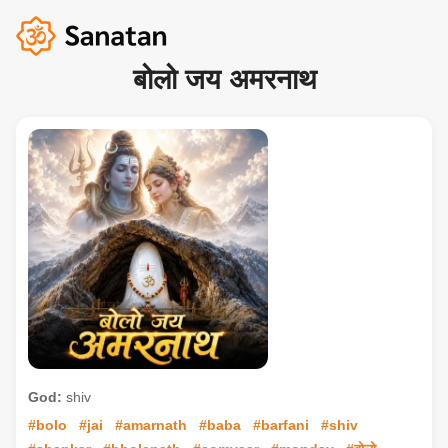
बोलो जय अमरनाथ
God:
shiv
#bolo
#jai
#amarnath
#baba
#barfani
#shiv