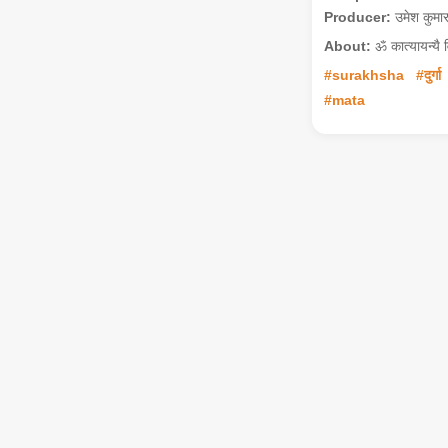
Producer:
उमेश कुमा
About:
ॐ कात्यायन्यै विद
#surakhsha
#दुर्गा
#mata