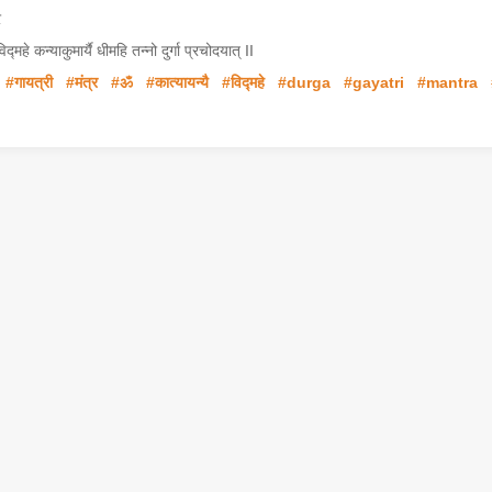
र
्महे कन्याकुमार्यै धीमहि तन्नो दुर्गा प्रचोदयात् II
#गायत्री
#मंत्र
#ॐ
#कात्यायन्यै
#विद्महे
#durga
#gayatri
#mantra