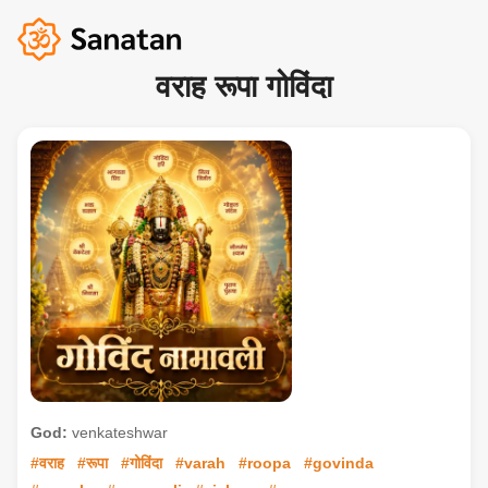
वराह रूपा गोविंदा
God:
venkateshwar
#वराह
#रूपा
#गोविंदा
#varah
#roopa
#govinda