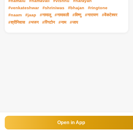
#namalu
#namavali
#vishnu
#narayan
#venkateshwar
#shriniwas
#bhajan
#ringtone
#naam
#jaap
#नामालू
#नामावली
#विष्णु
#नारायण
#वेंकटेश्वर
#श्रीनिवास
#भजन
#रिंगटोन
#नाम
#जाप
Open in App