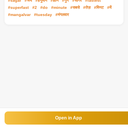
#sagar
#जय
#हनुमान
#ज्ञान
#गुण
#सागर
#fastest
#superfast
#2
#do
#minute
#सबसे
#तेज़
#मिनट
#में
#mangalvar
#tuesday
#मंगलवार
Open in App