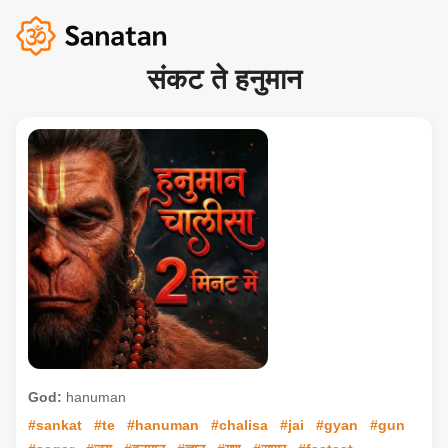
संकट ते हनुमान
God:
hanuman
#sankat
#te
#hanuman
#chalisa
#jai
#gyan
#gun