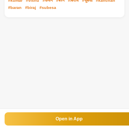
#kumar
#vishu
#कंचन
#बरन
#बिराज
#सुबेसा
#kanchan
#baran
#biraj
#subesa
Open in App