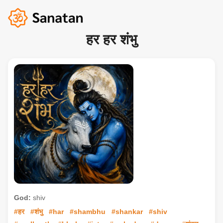
हर हर शंभु
God:
shiv
#हर
#शंभु
#har
#shambhu
#shankar
#shiv