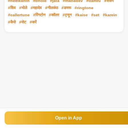
#neelkanth
#bhole
#jata
#mahadev
#damru
#शंकर
#शिव
#भोले
#महादेव
#नीलकंठ
#डमरू
#ringtone
#callertune
#रिंगटोन
#कॉलर
#ट्यून
#kaise
#set
#karein
#कैसे
#सेट
#करें
Open in App