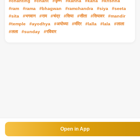
#chanting
#chant
#कृष्ण
#kanha
#kana
#krishna
#ram
#rama
#bhagwan
#ramchandra
#siya
#seeta
#sita
#भगवान
#राम
#चंद्र
#सिया
#सीता
#सियावर
#mandir
#temple
#ayodhya
#अयोध्या
#मंदिर
#lalla
#lala
#लाला
#लला
#sunday
#रविवार
Open in App