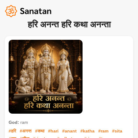
हरि अनन्त हरि कथा अनन्ता
God:
ram
#हरि
#अनन्त
#कथा
#hari
#anant
#katha
#ram
#sita