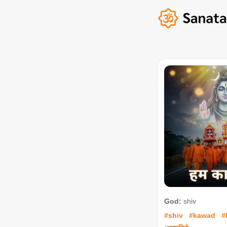
God:
shiv
#shiv
#kawad
#