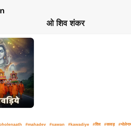
ओ शिव शंकर
bholenaath
#mahadev
#sawan
#kawadiye
#शिव
#कावड़
#भोलेना