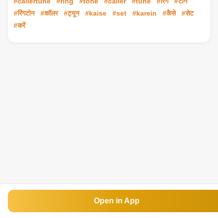
#callertune
#ring
#tone
#caller
#tune
#रिंग
#टोन
#रिंगटोन
#कॉलर
#ट्यून
#kaise
#set
#karein
#कैसे
#सेट
#करें
Open in App