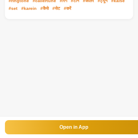
#ringtone
#callertune
#रिंग
#टोन
#कॉलर
#ट्यून
#kaise
#set
#karein
#कैसे
#सेट
#करें
Open in App