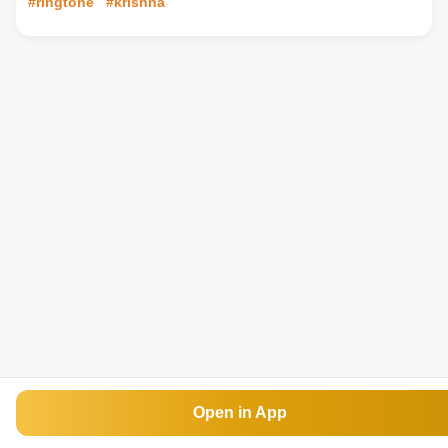
#ringtone
#krishna
Open in App