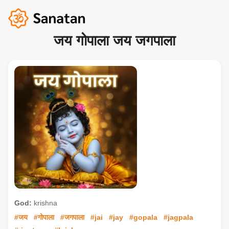
जय गोपाला जय जगपाला
God:
krishna
#जय
#गोपाला
#जगपाला
#jai
#jay
#gopala
#jagpala