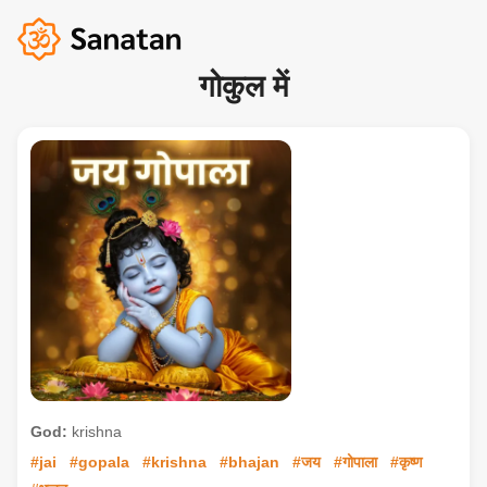
गोकुल में
God:
krishna
#jai
#gopala
#krishna
#bhajan
#जय
#गोपाला
#कृष्ण