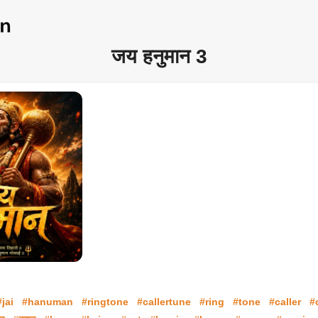
जय हनुमान 3
#jai
#hanuman
#ringtone
#callertune
#ring
#tone
#caller
#