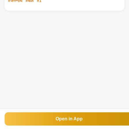
#जगन्नाथ
#बोल
#1
Open in App