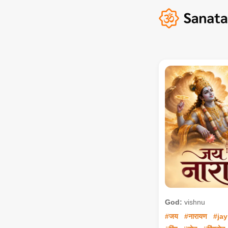
God:
vishnu
#जय
#नारायण
#jay