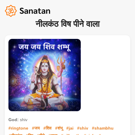
नीलकंठ विष पीने वाला
God:
shiv
#ringtone
#जय
#शिव
#शंभू
#jai
#shiv
#shambhu