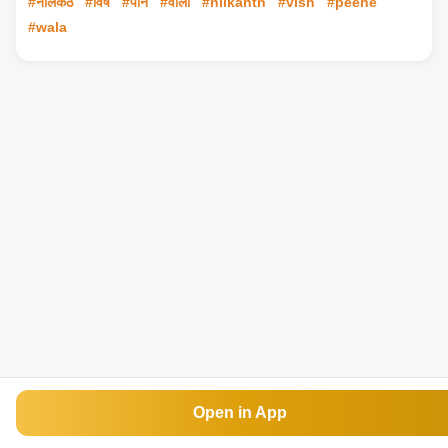
#नीलकंठ
#विष
#पीने
#वाला
#nilkanth
#vish
#peene
#wala
Open in App