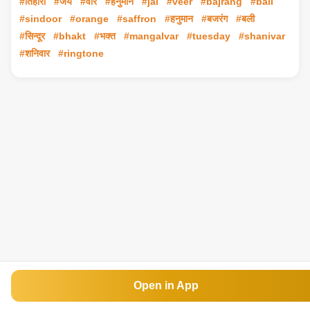
#तिहारा
#जय
#वीर
#हनुमान
#jai
#veer
#bajrang
#bali
#sindoor
#orange
#saffron
#हनुमान
#बजरंग
#बली
#सिन्दूर
#bhakt
#भक्त
#mangalvar
#tuesday
#shanivar
#शनिवार
#ringtone
Open in App