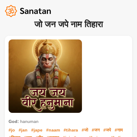
जो जन जपे नाम तिहारा
God:
hanuman
#jo
#jan
#jape
#naam
#tihara
#जो
#जन
#जपे
#नाम