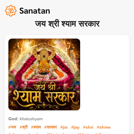
जय श्री श्याम सरकार
God:
khatushyam
#जय
#श्री
#श्याम
#सरकार
#jai
#jay
#shri
#shree