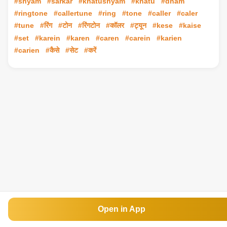
#shyam
#sarkar
#khatushyam
#khatu
#dham
#ringtone
#callertune
#ring
#tone
#caller
#caler
#tune
#रिंग
#टोन
#रिंगटोन
#कॉलर
#ट्यून
#kese
#kaise
#set
#karein
#karen
#caren
#carein
#karien
#carien
#कैसे
#सेट
#करें
Open in App