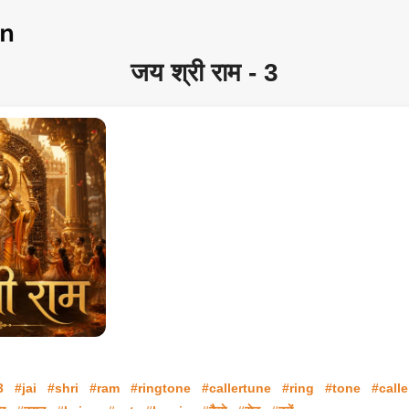
जय श्री राम - 3
3
#jai
#shri
#ram
#ringtone
#callertune
#ring
#tone
#calle