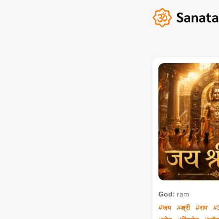
God:
ram
#जय
#श्री
#राम
#