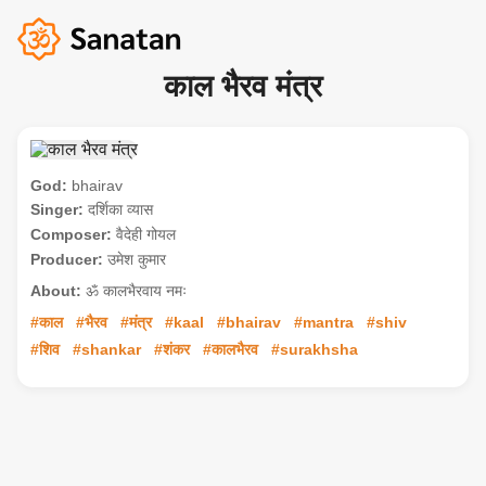
काल भैरव मंत्र
God:
bhairav
Singer:
दर्शिका व्यास
Composer:
वैदेही गोयल
Producer:
उमेश कुमार
About:
ॐ कालभैरवाय नमः
#काल
#भैरव
#मंत्र
#kaal
#bhairav
#mantra
#shiv
#शिव
#shankar
#शंकर
#कालभैरव
#surakhsha