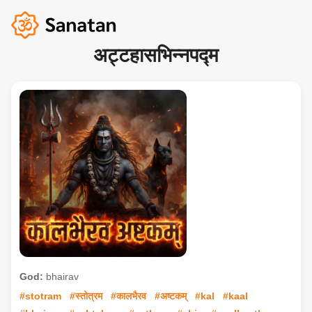
अट्टहासभिन्नपद्म
God:
bhairav
#stotram
#स्तोत्रम
#कालभैरव
#अष्टकम्
#kal
#kaal