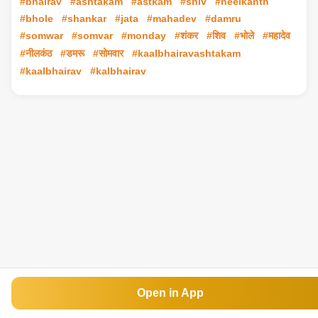
#bhairav
#ashtakam
#astkam
#shiv
#neelkanth
#bhole
#shankar
#jata
#mahadev
#damru
#somwar
#somvar
#monday
#शंकर
#शिव
#भोले
#महादेव
#नीलकंठ
#डमरू
#सोमवार
#kaalbhairavashtakam
#kaalbhairav
#kalbhairav
Open in App