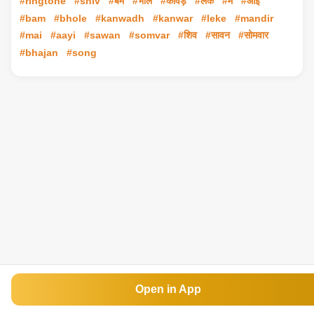
#ringtone
#shiv
#बम
#भोले
#कांवड़
#लेके
#मैं
#आई
#bam
#bhole
#kanwadh
#kanwar
#leke
#mandir
#mai
#aayi
#sawan
#somvar
#शिव
#सावन
#सोमवार
#bhajan
#song
Open in App