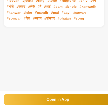
#jeevan
#jeena
#ring
#tone
#ringtone
#shiv
#बम
#भोले
#कांवड़
#लेके
#मैं
#आई
#bam
#bhole
#kanwadh
#kanwar
#leke
#mandir
#mai
#aayi
#sawan
#somvar
#शिव
#सावन
#सोमवार
#bhajan
#song
Open in App