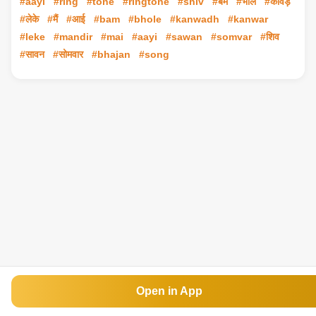
#aayi
#ring
#tone
#ringtone
#shiv
#बम
#भोले
#कांवड़
#लेके
#मैं
#आई
#bam
#bhole
#kanwadh
#kanwar
#leke
#mandir
#mai
#aayi
#sawan
#somvar
#शिव
#सावन
#सोमवार
#bhajan
#song
Open in App