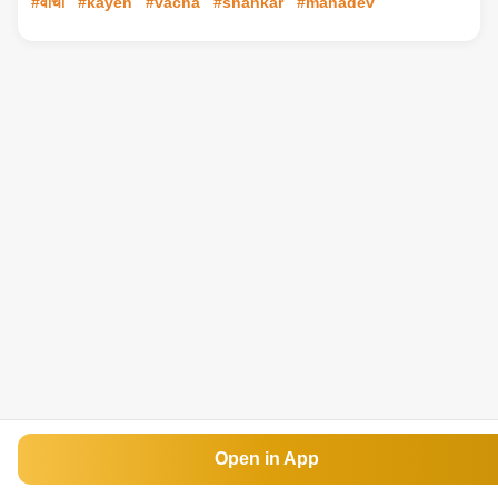
#वाचा
#kayen
#vacha
#shankar
#mahadev
Open in App