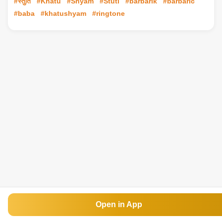
#स्तुति
#Khatu
#Shyam
#Stuti
#barbarik
#barbaric
#baba
#khatushyam
#ringtone
Open in App