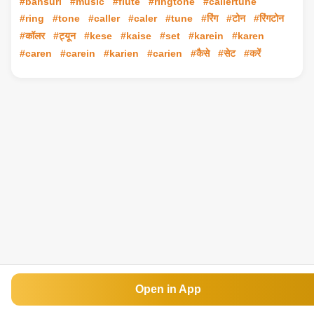
#bansuri
#music
#flute
#ringtone
#callertune
#ring
#tone
#caller
#caler
#tune
#रिंग
#टोन
#रिंगटोन
#कॉलर
#ट्यून
#kese
#kaise
#set
#karein
#karen
#caren
#carein
#karien
#carien
#कैसे
#सेट
#करें
Open in App