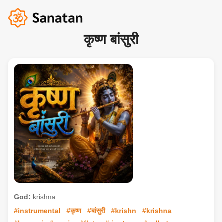
कृष्ण बांसुरी
God:
krishna
#instrumental
#कृष्ण
#बांसुरी
#krishn
#krishna