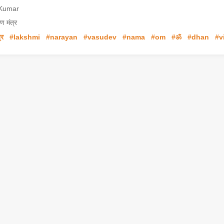
Kumar
ण मंत्र
्र
#lakshmi
#narayan
#vasudev
#nama
#om
#ॐ
#dhan
#v