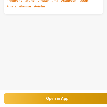
#ringtone
#tune
#friday
#ma
#santoshi
#aarti
#mata
#kumar
#vishu
Open in App