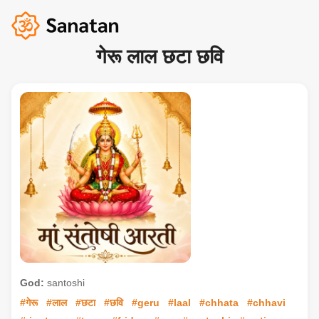
गेरू लाल छटा छवि
God:
santoshi
#गेरू
#लाल
#छटा
#छवि
#geru
#laal
#chhata
#chhavi