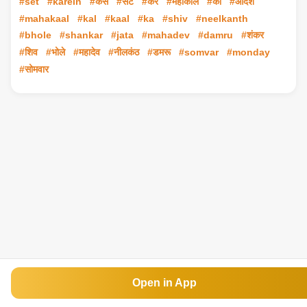
#set
#karein
#कैसे
#सेट
#करें
#महाकाल
#का
#आदेश
#mahakaal
#kal
#kaal
#ka
#shiv
#neelkanth
#bhole
#shankar
#jata
#mahadev
#damru
#शंकर
#शिव
#भोले
#महादेव
#नीलकंठ
#डमरू
#somvar
#monday
#सोमवार
Open in App