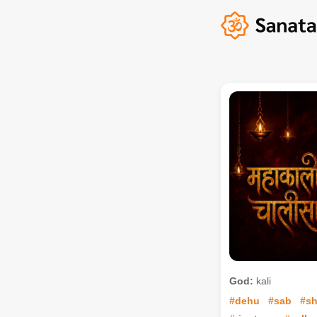
God:
kali
#dehu
#sab
#sh