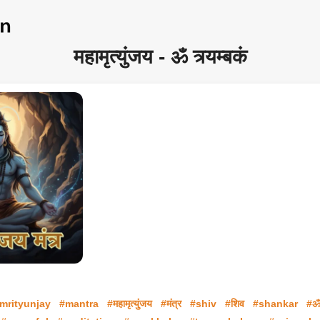
महामृत्युंजय - ॐ त्र्यम्बकं
mrityunjay
#mantra
#महामृत्युंजय
#मंत्र
#shiv
#शिव
#shankar
#