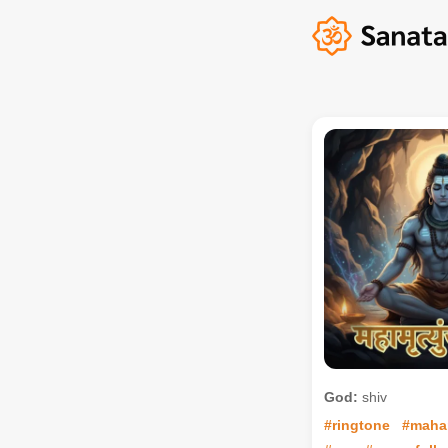
God:
shiv
#ringtone
#maha