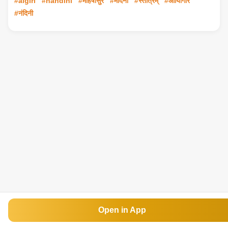
#aigiri
#nandini
#महिषासुर
#मर्दिनी
#स्तोत्रम्
#आयिगिरि
#नंदिनी
Open in App