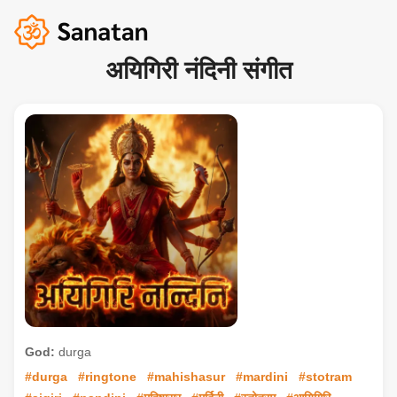
अयिगिरी नंदिनी संगीत
God:
durga
#durga
#ringtone
#mahishasur
#mardini
#stotram