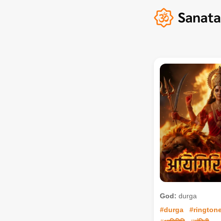
God:
durga
#durga
#rington