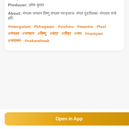
Producer:
उमेश कुमार
About:
मंगलम भगवान विष्णु मंगलम गरुड़ध्वजः मंगलं पुंडरीकाक्षः मंगलाय तनो
हरिः
#mangalam
#bhagwan
#vishnu
#mantra
#fast
#मंगलम
#भगवान
#विष्णु
#मंत्र
#तीव्र
#जप
#narayan
#नारायण
#nakaratmak
Open in App