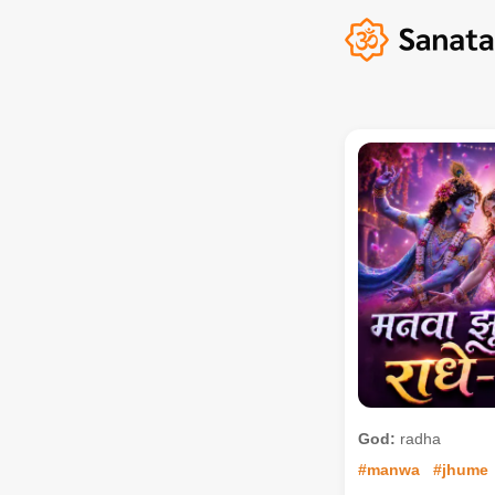
God:
radha
#manwa
#jhume