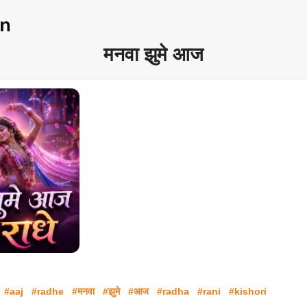
मनवा झुमे आज
#aaj
#radhe
#मनवा
#झुमे
#आज
#radha
#rani
#kishori