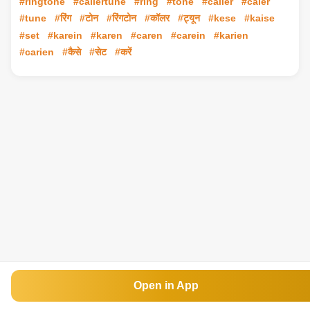
#ringtone
#callertune
#ring
#tone
#caller
#caler
#tune
#रिंग
#टोन
#रिंगटोन
#कॉलर
#ट्यून
#kese
#kaise
#set
#karein
#karen
#caren
#carein
#karien
#carien
#कैसे
#सेट
#करें
Open in App