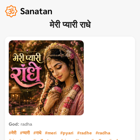
मेरी प्यारी राधे
God:
radha
#मेरी
#प्यारी
#राधे
#meri
#pyari
#radhe
#radha